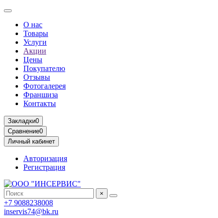
О нас
Товары
Услуги
Акции
Цены
Покупателю
Отзывы
Фотогалерея
Франшиза
Контакты
Закладки
0
Сравнение
0
Личный кабинет
Авторизация
Регистрация
×
+7 9088238008
inservis74@bk.ru