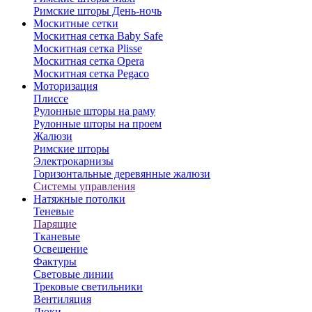
Римские шторы День-ночь
Москитные сетки
Москитная сетка Baby Safe
Москитная сетка Plisse
⁠Москитная сетка Opera
⁠Москитная сетка Pegaco
Моторизация
Плиссе
Рулонные шторы на раму
Рулонные шторы на проем
Жалюзи
Римские шторы
Электрокарнизы
Горизонтальные деревянные жалюзи
Системы управления
Натяжные потолки
Теневые
Парящие
Тканевые
Освещение
Фактуры
Световые линии
Трековые светильники
Вентиляция
Люки