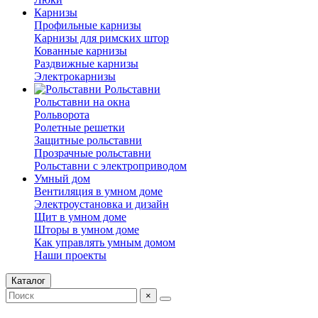
Карнизы
Профильные карнизы
Карнизы для римских штор
Кованные карнизы
Раздвижные карнизы
Электрокарнизы
Рольставни
Рольставни на окна
⁠Рольворота
Ролетные решетки
⁠Защитные рольставни
⁠Прозрачные рольставни
Рольставни с электроприводом
Умный дом
Вентиляция в умном доме
⁠Электроустановка и дизайн
Щит в умном доме
⁠Шторы в умном доме
⁠Как управлять умным домом
⁠Наши проекты
Каталог
×