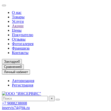
О нас
Товары
Услуги
Акции
Цены
Покупателю
Отзывы
Фотогалерея
Франшиза
Контакты
Закладки
0
Сравнение
0
Личный кабинет
Авторизация
Регистрация
×
+7 9088238008
inservis74@bk.ru