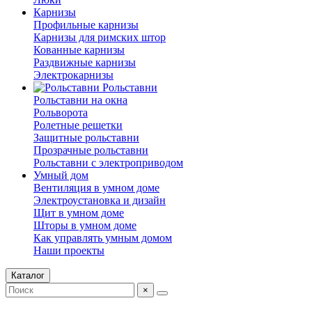
Карнизы
Профильные карнизы
Карнизы для римских штор
Кованные карнизы
Раздвижные карнизы
Электрокарнизы
Рольставни
Рольставни на окна
⁠Рольворота
Ролетные решетки
⁠Защитные рольставни
⁠Прозрачные рольставни
Рольставни с электроприводом
Умный дом
Вентиляция в умном доме
⁠Электроустановка и дизайн
Щит в умном доме
⁠Шторы в умном доме
⁠Как управлять умным домом
⁠Наши проекты
Каталог
×