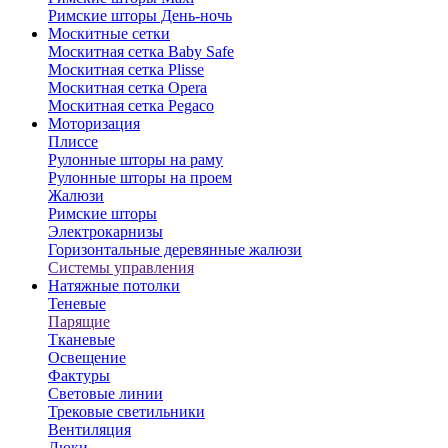
Римские шторы День-ночь
Москитные сетки
Москитная сетка Baby Safe
Москитная сетка Plisse
⁠Москитная сетка Opera
⁠Москитная сетка Pegaco
Моторизация
Плиссе
Рулонные шторы на раму
Рулонные шторы на проем
Жалюзи
Римские шторы
Электрокарнизы
Горизонтальные деревянные жалюзи
Системы управления
Натяжные потолки
Теневые
Парящие
Тканевые
Освещение
Фактуры
Световые линии
Трековые светильники
Вентиляция
Люки